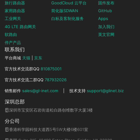
旅行路由器
GoodCloud 云平台
固件发布
家用路由器
简化版SDWAN
GitHub
工业网关
白标及客制化服务
Apps
4G LTE 路由网关
加入我们
软路由
英文官网
停产产品
联系我们
平台商城
天猫
|
京东
官方技术交流群QQ
810875001
官方技术交流二群QQ
787932026
销售邮件
sales@gl-inet.com
|
技术支持
support@glinet.biz
深圳总部
深圳市宝安区石岩街道松白路创维数字大厦3楼
分公司
香港科学园科技大道西5号5W大楼6楼601室