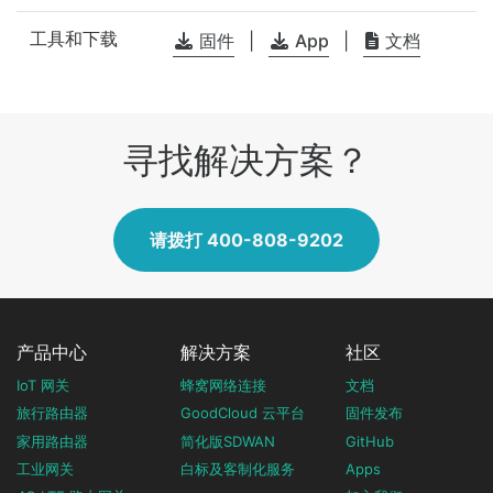
工具和下载
固件
|
App
|
文档
寻找解决方案？
请拨打 400-808-9202
产品中心
解决方案
社区
IoT 网关
蜂窝网络连接
文档
旅行路由器
GoodCloud 云平台
固件发布
家用路由器
简化版SDWAN
GitHub
工业网关
白标及客制化服务
Apps