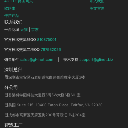
4G LTE 路由网关
加入我们
软路由
英文官网
停产产品
联系我们
平台商城
天猫
|
京东
官方技术交流群QQ
810875001
官方技术交流二群QQ
787932026
销售邮件
sales@gl-inet.com
|
技术支持
support@glinet.biz
深圳总部
深圳市宝安区石岩街道松白路创维数字大厦3楼
分公司
香港科学园科技大道西5号5W大楼6楼601室
美国 Suite 215, 10400 Eaton Place, Fairfax, VA 22030
成都市高新区天府五街200号菁蓉汇1B栋204室
智造工厂