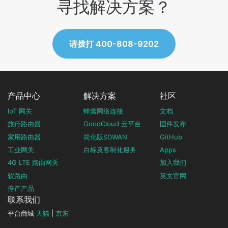
寻找解决方案？
请拨打 400-808-9202
产品中心
解决方案
社区
IoT 网关
蜂窝网络连接
文档
旅行路由器
GoodCloud 云平台
固件发布
家用路由器
简化版SDWAN
GitHub
工业网关
白标及客制化服务
Apps
4G LTE 路由网关
加入我们
软路由
英文官网
停产产品
联系我们
平台商城
天猫
|
京东