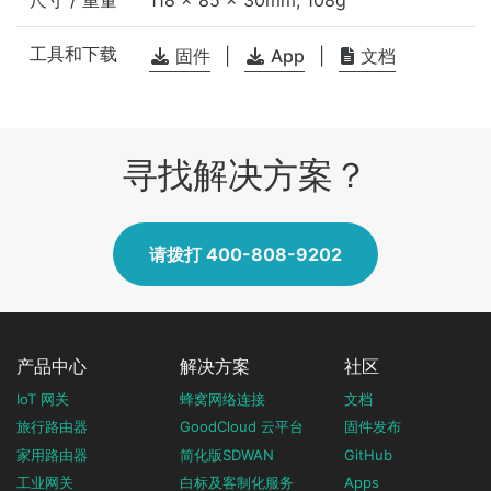
工具和下载
固件
|
App
|
文档
寻找解决方案？
请拨打 400-808-9202
产品中心
解决方案
社区
IoT 网关
蜂窝网络连接
文档
旅行路由器
GoodCloud 云平台
固件发布
家用路由器
简化版SDWAN
GitHub
工业网关
白标及客制化服务
Apps