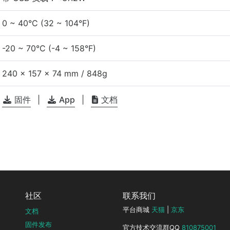
0 ~ 40°C (32 ~ 104°F)
-20 ~ 70°C (-4 ~ 158°F)
240 x 157 x 74 mm / 848g
固件
|
App
|
文档
社区
联系我们
平台商城
天猫
|
京东
文档
固件发布
官方技术交流群QQ
810875001