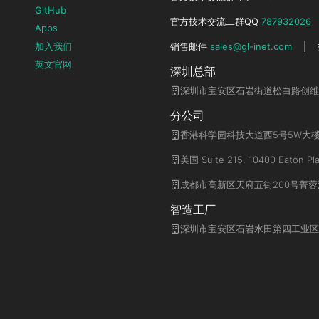
GitHub
官方技术交流二群QQ
787932026
Apps
加入我们
销售邮件
sales@gl-inet.com
|
英文官网
深圳总部
深圳市宝安区石岩街道松白路创维
分公司
香港科学园科技大道西5号5W大楼
美国 Suite 215, 10400 Eaton Pla
成都市高新区天府五街200号菁蓉汇
智造工厂
深圳市宝安区石岩水田第四工业区