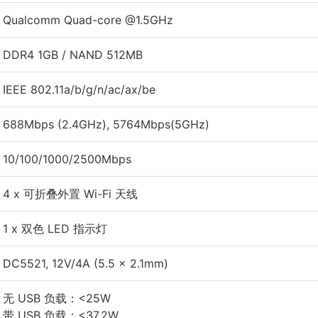
Qualcomm Quad-core @1.5GHz
DDR4 1GB / NAND 512MB
IEEE 802.11a/b/g/n/ac/ax/be
688Mbps (2.4GHz), 5764Mbps(5GHz)
10/100/1000/2500Mbps
4 x 可折叠外置 Wi-Fi 天线
1 x 双色 LED 指示灯
DC5521, 12V/4A (5.5 x 2.1mm)
无 USB 负载：<25W
带 USB 负载：<37.2W