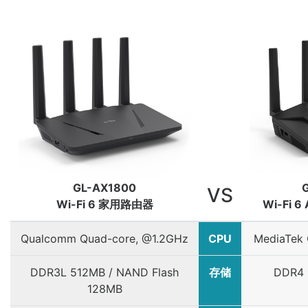
GL-AX1800
VS
Wi-Fi 6 家用路由器
Wi-Fi 
Qualcomm Quad-core, @1.2GHz
CPU
MediaTek
DDR3L 512MB / NAND Flash
存储
DDR4 
128MB