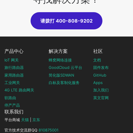
请拨打 400-808-9202
产品中心
解决方案
社区
IoT 网关
蜂窝网络连接
文档
旅行路由器
GoodCloud 云平台
固件发布
家用路由器
简化版SDWAN
GitHub
工业网关
白标及客制化服务
Apps
4G LTE 路由网关
加入我们
软路由
英文官网
停产产品
联系我们
平台商城
天猫
|
京东
官方技术交流群QQ
810875001