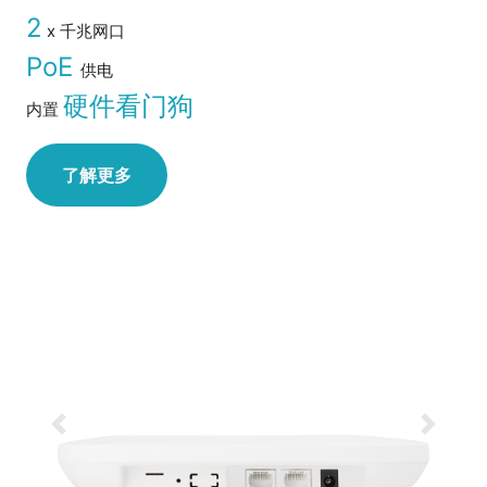
2
x 千兆网口
PoE
供电
硬件看门狗
内置
了解更多
Previous
Next