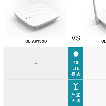
VS
GL-AP1300
GL
4G
LTE
模 块
外 置
天 线