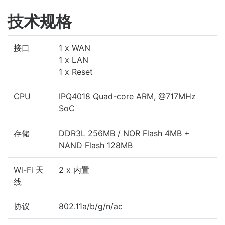
技术规格
接口
1 x WAN
1 x LAN
1 x Reset
CPU
IPQ4018 Quad-core ARM, @717MHz
SoC
存储
DDR3L 256MB / NOR Flash 4MB +
NAND Flash 128MB
Wi-Fi 天
2 x 内置
线
协议
802.11a/b/g/n/ac