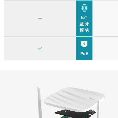
IoT
蓝 牙
模 块
PoE