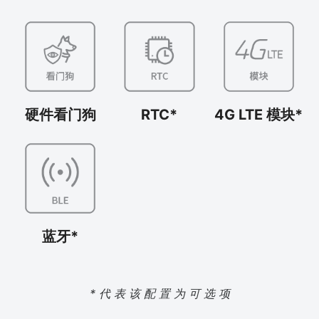
硬件看门狗
RTC*
4G LTE 模块*
蓝牙*
* 代 表 该 配 置 为 可 选 项