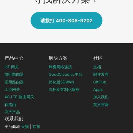
请拨打 400-808-9202
产品中心
解决方案
社区
IoT 网关
蜂窝网络连接
文档
旅行路由器
GoodCloud 云平台
固件发布
家用路由器
简化版SDWAN
GitHub
工业网关
白标及客制化服务
Apps
4G LTE 路由网关
加入我们
软路由
英文官网
停产产品
联系我们
平台商城
天猫
|
京东