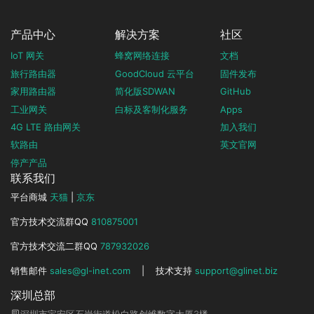
产品中心
解决方案
社区
IoT 网关
蜂窝网络连接
文档
旅行路由器
GoodCloud 云平台
固件发布
家用路由器
简化版SDWAN
GitHub
工业网关
白标及客制化服务
Apps
4G LTE 路由网关
加入我们
软路由
英文官网
停产产品
联系我们
平台商城
天猫
|
京东
官方技术交流群QQ
810875001
官方技术交流二群QQ
787932026
销售邮件
sales@gl-inet.com
|
技术支持
support@glinet.biz
深圳总部
深圳市宝安区石岩街道松白路创维数字大厦3楼