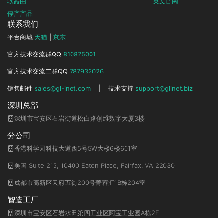
软路由
英文官网
停产产品
联系我们
平台商城
天猫
|
京东
官方技术交流群QQ
810875001
官方技术交流二群QQ
787932026
销售邮件
sales@gl-inet.com
|
技术支持
support@glinet.biz
深圳总部
深圳市宝安区石岩街道松白路创维数字大厦3楼
分公司
香港科学园科技大道西5号5W大楼6楼601室
美国 Suite 215, 10400 Eaton Place, Fairfax, VA 22030
成都市高新区天府五街200号菁蓉汇1B栋204室
智造工厂
深圳市宝安区石岩水田第四工业区阿宝工业园A栋2F