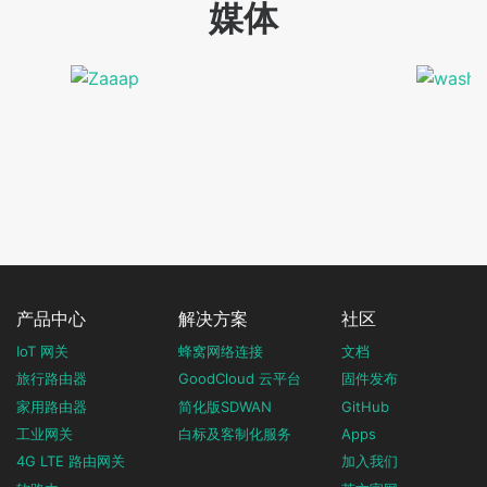
媒体
产品中心
解决方案
社区
IoT 网关
蜂窝网络连接
文档
旅行路由器
GoodCloud 云平台
固件发布
家用路由器
简化版SDWAN
GitHub
工业网关
白标及客制化服务
Apps
4G LTE 路由网关
加入我们