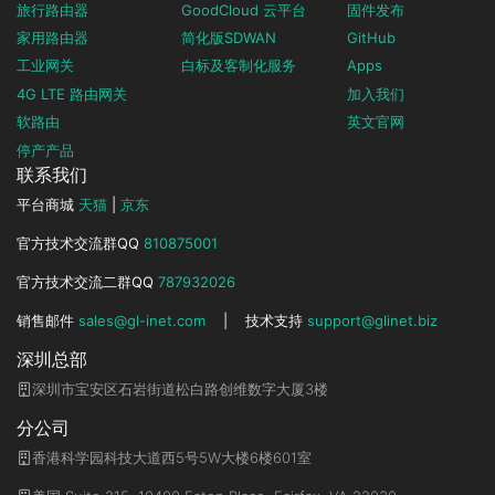
旅行路由器
GoodCloud 云平台
固件发布
家用路由器
简化版SDWAN
GitHub
工业网关
白标及客制化服务
Apps
4G LTE 路由网关
加入我们
软路由
英文官网
停产产品
联系我们
平台商城
天猫
|
京东
官方技术交流群QQ
810875001
官方技术交流二群QQ
787932026
销售邮件
sales@gl-inet.com
|
技术支持
support@glinet.biz
深圳总部
深圳市宝安区石岩街道松白路创维数字大厦3楼
分公司
香港科学园科技大道西5号5W大楼6楼601室