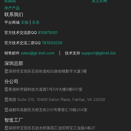
软路由
英文官网
停产产品
联系我们
平台商城
天猫
|
京东
官方技术交流群QQ
810875001
官方技术交流二群QQ
787932026
销售邮件
sales@gl-inet.com
|
技术支持
support@glinet.biz
深圳总部
深圳市宝安区石岩街道松白路创维数字大厦3楼
分公司
香港科学园科技大道西5号5W大楼6楼601室
美国 Suite 215, 10400 Eaton Place, Fairfax, VA 22030
成都市高新区天府五街200号菁蓉汇1B栋204室
智造工厂
深圳市宝安区石岩水田第四工业区阿宝工业园A栋2F