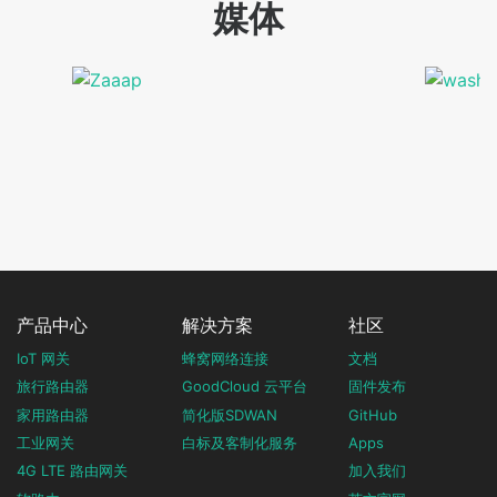
媒体
产品中心
解决方案
社区
IoT 网关
蜂窝网络连接
文档
旅行路由器
GoodCloud 云平台
固件发布
家用路由器
简化版SDWAN
GitHub
工业网关
白标及客制化服务
Apps
4G LTE 路由网关
加入我们