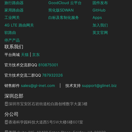
旅行路由器
GoodCloud 云平台
固件发布
家用路由器
简化版SDWAN
GitHub
工业网关
白标及客制化服务
Apps
4G LTE 路由网关
加入我们
软路由
英文官网
停产产品
联系我们
平台商城
天猫
|
京东
官方技术交流群QQ
810875001
官方技术交流二群QQ
787932026
销售邮件
sales@gl-inet.com
|
技术支持
support@glinet.biz
深圳总部
深圳市宝安区石岩街道松白路创维数字大厦3楼
分公司
香港科学园科技大道西5号5W大楼6楼601室