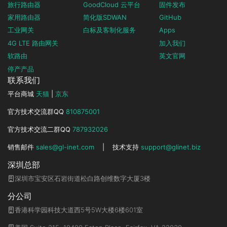
旅行路由器
GoodCloud 云平台
固件发布
家用路由器
简化版SDWAN
GitHub
工业网关
白标及客制化服务
Apps
4G LTE 路由网关
加入我们
软路由
英文官网
停产产品
联系我们
平台商城
天猫
|
京东
官方技术交流群QQ
810875001
官方技术交流二群QQ
787932026
销售邮件
sales@gl-inet.com
|
技术支持
support@glinet.biz
深圳总部
深圳市宝安区石岩街道松白路创维数字大厦3楼
分公司
香港科学园科技大道西5号5W大楼6楼601室