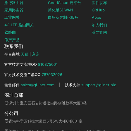
旅行路由器
GoodCloud 云平台
固件发布
家用路由器
简化版SDWAN
GitHub
工业网关
白标及客制化服务
Apps
4G LTE 路由网关
加入我们
软路由
英文官网
停产产品
联系我们
平台商城
天猫
|
京东
官方技术交流群QQ
810875001
官方技术交流二群QQ
787932026
销售邮件
sales@gl-inet.com
|
技术支持
support@glinet.biz
深圳总部
深圳市宝安区石岩街道松白路创维数字大厦3楼
分公司
香港科学园科技大道西5号5W大楼6楼601室