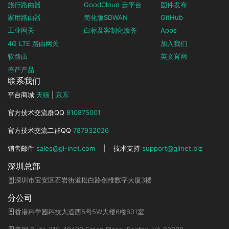
旅行路由器
GoodCloud 云平台
固件发布
家用路由器
简化版SDWAN
GitHub
工业网关
白标及客制化服务
Apps
4G LTE 路由网关
加入我们
软路由
英文官网
停产产品
联系我们
平台商城
天猫
|
京东
官方技术交流群QQ
810875001
官方技术交流二群QQ
787932026
销售邮件
sales@gl-inet.com
|
技术支持
support@glinet.biz
深圳总部
深圳市宝安区石岩街道松白路创维数字大厦3楼
分公司
香港科学园科技大道西5号5W大楼6楼601室