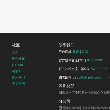
社区
联系我们
平台商城
天猫
|
京东
文档
固件发布
官方技术交流群QQ
810875001
GitHub
官方技术交流二群QQ
787932026
Apps
加入我们
销售邮件
sales@gl-inet.com
|
英文官网
深圳总部
深圳市宝安区石岩街道松白路创维
分公司
香港科学园科技大道西5号5W大楼