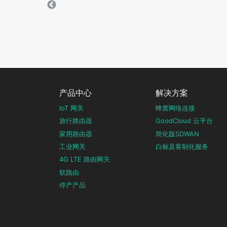
产品中心
解决方案
IoT 网关
蜂窝网络连接
旅行路由器
GoodCloud 云平台
家用路由器
简化版SDWAN
工业网关
白标及客制化服务
4G LTE 路由网关
软路由
停产产品