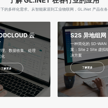
了解 GL.INET 在各行业的应用
的多样化需求。从智能家居到工业物联网，GL.iNet 产品
ODCLOUD 云
S2S 异地组网
台
一种简化的 SD-WAN
案：Site 2 Site 虚
管理、数据收集、处理
决方案
视化
了解更多
了解更多