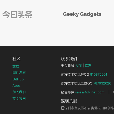
社区
联系我们
平台商城
天猫
|
京东
文档
固件发布
官方技术交流群QQ
810875001
GitHub
官方技术交流二群QQ
787932026
Apps
加入我们
销售邮件
sales@gl-inet.com
|
英文官网
深圳总部
深圳市宝安区石岩街道松白路创维